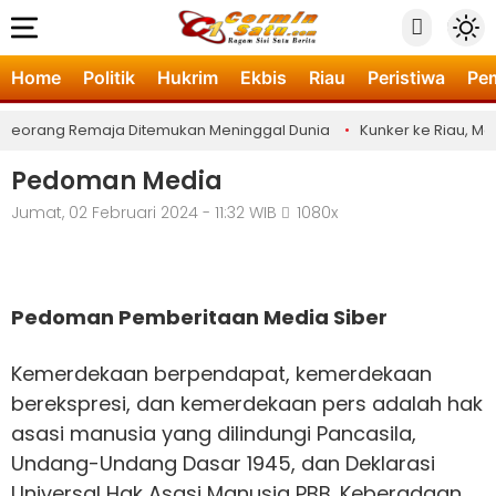
Home
Politik
Hukrim
Ekbis
Riau
Peristiwa
Pe
eorang Remaja Ditemukan Meninggal Dunia
•
Kunker ke Riau, Menha
Pedoman Media
Jumat, 02 Februari 2024 - 11:32 WIB
1080x
Pedoman Pemberitaan Media Siber
Kemerdekaan berpendapat, kemerdekaan
berekspresi, dan kemerdekaan pers adalah hak
asasi manusia yang dilindungi Pancasila,
Undang-Undang Dasar 1945, dan Deklarasi
Universal Hak Asasi Manusia PBB. Keberadaan